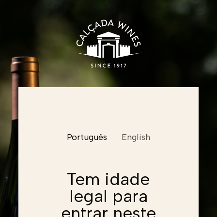
Nome
Português
English
Email
Email
Tem idade
legal para
Email
Password
entrar neste