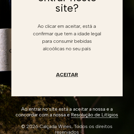
Password
site?
Recuperar conta
Esqueceu a password?
Ao clicar em aceitar, está a
confirmar que tem a idade legal
Entrar
para consumir bebidas
alcoólicas no seu país
Li e aceito a
Política de privacidade
Não tem conta?
Registe-se
Criar conta
ACEITAR
Ao entrar no site está a aceitar a nossa e a
concordar com a nossa e
Resolução de Litígios
© 2026 Calçada Wines,
Todos os direitos
reservados