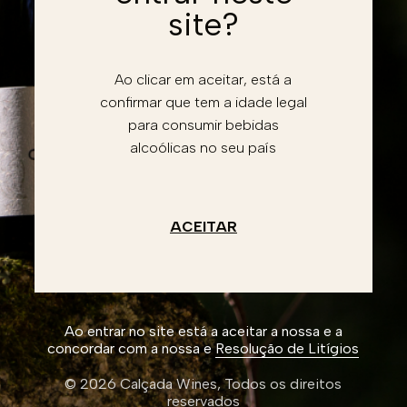
Password
site?
Recuperar conta
Esqueceu a password?
Ao clicar em aceitar, está a
confirmar que tem a idade legal
Entrar
para consumir bebidas
alcoólicas no seu país
Li e aceito a
Política de privacidade
Não tem conta?
Registe-se
Criar conta
ACEITAR
Ao entrar no site está a aceitar a nossa e a
concordar com a nossa e
Resolução de Litígios
© 2026 Calçada Wines,
Todos os direitos
reservados