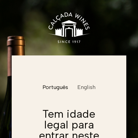
Nome
Português
English
Email
Email
Tem idade
legal para
Email
Password
entrar neste