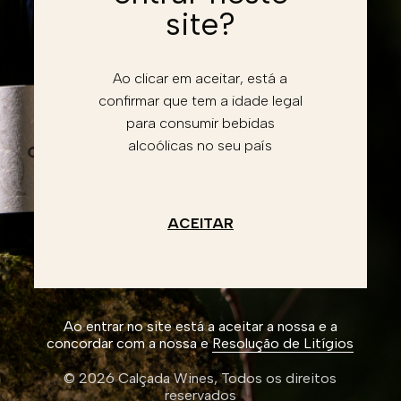
Password
site?
Recuperar conta
Esqueceu a password?
Ao clicar em aceitar, está a
confirmar que tem a idade legal
Entrar
para consumir bebidas
alcoólicas no seu país
Li e aceito a
Política de privacidade
Não tem conta?
Registe-se
Criar conta
ACEITAR
Ao entrar no site está a aceitar a nossa e a
concordar com a nossa e
Resolução de Litígios
© 2026 Calçada Wines,
Todos os direitos
reservados