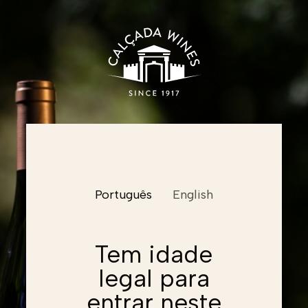
Nome
Português
English
Email
Email
Tem idade
legal para
Email
Password
entrar neste