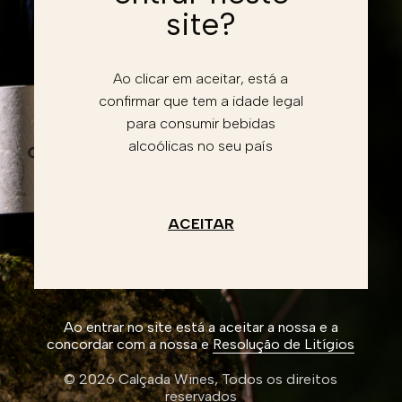
Password
site?
Recuperar conta
Esqueceu a password?
Ao clicar em aceitar, está a
confirmar que tem a idade legal
Entrar
para consumir bebidas
alcoólicas no seu país
Li e aceito a
Política de privacidade
Não tem conta?
Registe-se
Criar conta
ACEITAR
Ao entrar no site está a aceitar a nossa e a
concordar com a nossa e
Resolução de Litígios
© 2026 Calçada Wines,
Todos os direitos
reservados