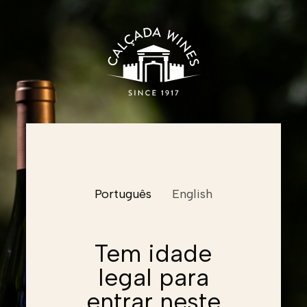
Nome
Português
English
Email
Email
Tem idade
legal para
Email
Password
entrar neste